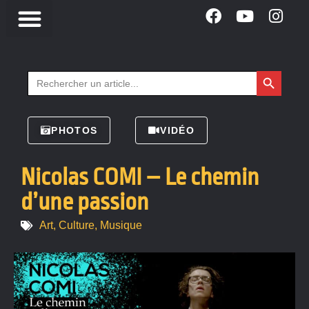
Search Button
Search
for:
PHOTOS
VIDÉO
Nicolas COMI – Le chemin
d’une passion
Art
,
Culture
,
Musique