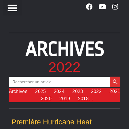
ARCHIVES
2022
Search Button
Search
for:
Archives
2025
2024
2023
2022
2021
2020
2019
2018…
Première Hurricane Heat