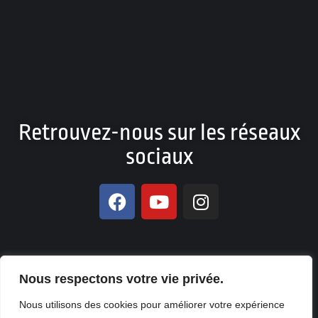
Retrouvez-nous sur les réseaux
sociaux
Nous respectons votre vie privée.
© Copyright 2026. All Rights Reserved NO DIFFERENCE – Design
Nous utilisons des cookies pour améliorer votre expérience
et Production by
KOUA Prod