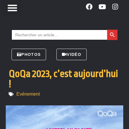
Search Button
Search
for:
PHOTOS
VIDÉO
QoQa 2023, c’est aujourd’hui
!
Evénement