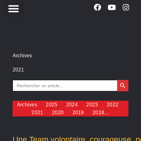
Archives
2021
Search Button
Search
for:
Archives
2025
2024
2023
2022
2021
2020
2019
2018…
Une Team volontaire, courageuse, p