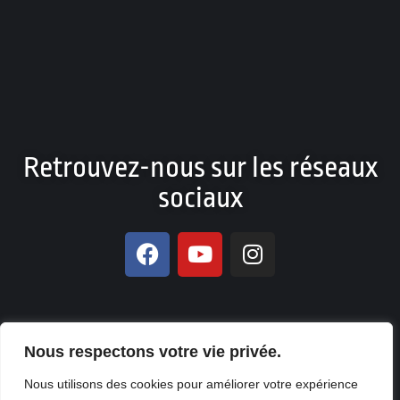
Retrouvez-nous sur les réseaux
sociaux
Nous respectons votre vie privée.
© Copyright 2026. All Rights Reserved NO DIFFERENCE – Design
Nous utilisons des cookies pour améliorer votre expérience
et Production by
KOUA Prod