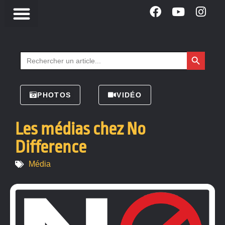
Search Button
Search
for:
PHOTOS
VIDÉO
Les médias chez No
Difference
Média