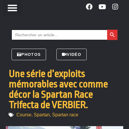
Search Button
Search
for:
PHOTOS
VIDÉO
Une série d’exploits
mémorables avec comme
décor la Spartan Race
Trifecta de VERBIER.
Course
,
Spartan
,
Spartan race