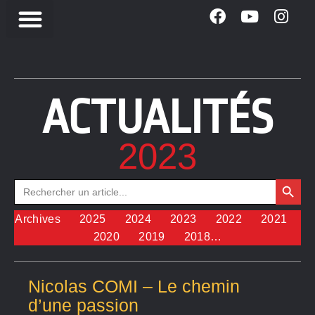
ACTUALITÉS
2023
Search Button
Search
for:
Archives
2025
2024
2023
2022
2021
2020
2019
2018…
Nicolas COMI – Le chemin
d’une passion